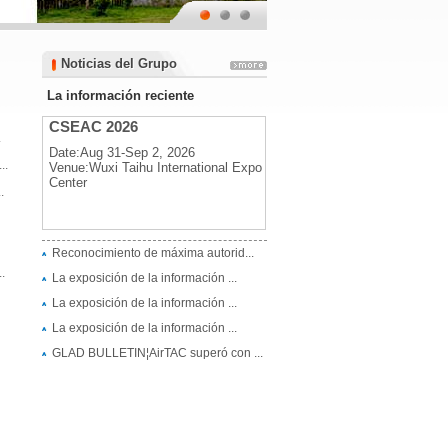
Noticias del Grupo
Noticias del Grupo
La información reciente
CSEAC 2026
.
Date:Aug 31-Sep 2, 2026
..
Venue:Wuxi Taihu International Expo
Center
.
CSEAC 2026
Reconocimiento de máxima autorid...
Date:Aug 31-Sep 2, 2026
.
La exposición de la información ...
Venue:Wuxi Taihu International Expo
Center
La exposición de la información ...
La exposición de la información ...
GLAD BULLETIN¦AirTAC superó con ...