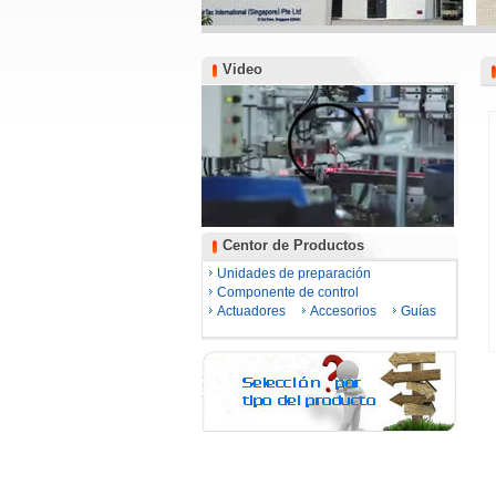
Video
Video
Centor de Productos
Centor de Productos
Unidades de preparación
Componente de control
Actuadores
Accesorios
Guías