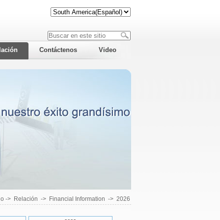
lación
Contáctenos
Video
io
->
Relación
->
Financial Information
->
2026