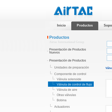
Inicio
Productos
Sopo
Productos
Airtac International Group
Presentación de Productos
Nuevos
Presentación de Productos
Unidades de preparación
Válvu
Componente de control
Válvula solenoide
Válvula de control de flujo
Válvula de aire
Otras válvulas
Bobina
Actuadores