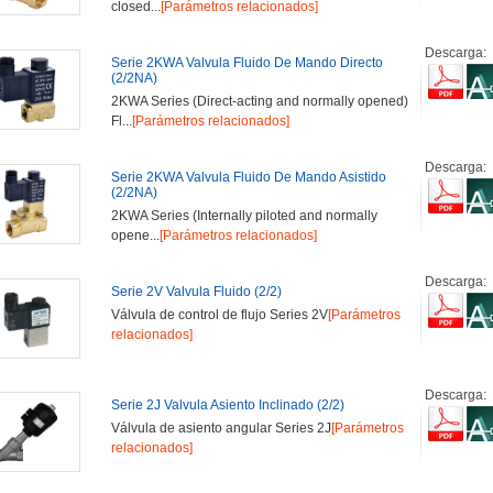
closed...
[Parámetros relacionados]
Descarga:
Serie 2KWA Valvula Fluido De Mando Directo
(2/2NA)
2KWA Series (Direct-acting and normally opened)
Fl...
[Parámetros relacionados]
Descarga:
Serie 2KWA Valvula Fluido De Mando Asistido
(2/2NA)
2KWA Series (Internally piloted and normally
opene...
[Parámetros relacionados]
Descarga:
Serie 2V Valvula Fluido (2/2)
Válvula de control de flujo Series 2V
[Parámetros
relacionados]
Descarga:
Serie 2J Valvula Asiento Inclinado (2/2)
Válvula de asiento angular Series 2J
[Parámetros
relacionados]