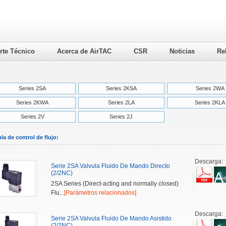
rte Técnico
Acerca de AirTAC
CSR
Noticias
Re
Series 2SA
Series 2KSA
Series 2WA
Series 2KWA
Series 2LA
Series 2KLA
Series 2V
Series 2J
la de control de flujo:
Descarga:
Serie 2SA Valvula Fluido De Mando Directo
(2/2NC)
2SA Series (Direct-acting and normally closed)
Flu...
[Parámetros relacionados]
Descarga:
Serie 2SA Valvula Fluido De Mando Asistido
(2/2NC)